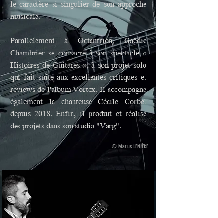
le caractère si singulier de son approche
musicale.
Parallèlement à Octantrion, Gaëdic
Chambrier se consacre à son spectacle «
Histoires de Guitares », à son projet solo
qui fait suite aux excellentes critiques et
reviews de l'album Vortex. Il accompagne
également la chanteuse Cécile Corbel
depuis 2018. Enfin, il produit et réalise
des projets dans son studio "Varg".
© Marius LENIÈRE