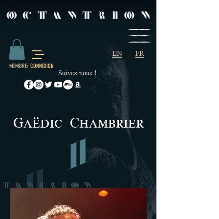
EN
FR
MEMBRE/
CONNEXION
Suivez-nous !
G
C
aëdic
hambrier