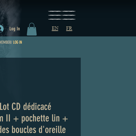
EN
FR
Log In
MEMBER/
LOG IN
 Lot CD dédicacé
m II + pochette lin +
des boucles d'oreille