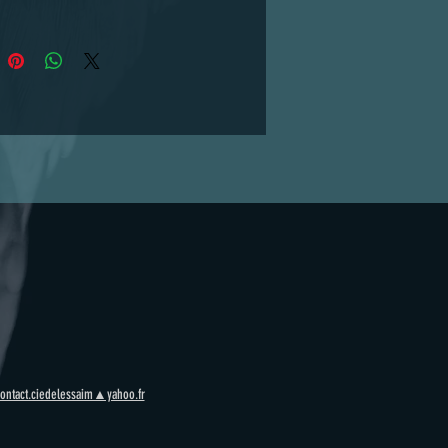
us offrons gracieusement un
ire CD dédicacé de l'album 8
antrion ! Autographes par
e Billy & Gaëdic Chambrier. Frais
ison inclus, direct France
ion sous 5 jours ouvrés. Note :
is de livraison sont possibles
ieu de résidence. (Photo non
uelle, la teinte du tissu peut
elon arrivages, les teintes
 varier sur les photos)
ontact.ciedelessaim▲yahoo.fr