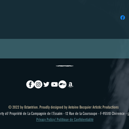
nous vo
exempla
par Oct
Éléonor
de livra
expédit
des déla
selon l
contract
varier s
peuvent
© 2022 by Octantrion. Proudly designed by Antoine Bocquier Artistic Productions
erty of/ Propriété de La Compagnie de l'Essaim - 12 Rue de la Coursoupe - F-95510 Chérence -
c
Privacy Policy/ Politique de Confidentialité