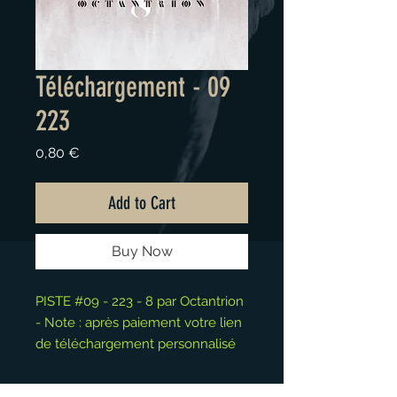
Téléchargement - 09
223
Price
0,80 €
Add to Cart
Buy Now
PISTE #09 - 223 - 8 par Octantrion
- Note : après paiement votre lien
de téléchargement personnalisé
est disponible depuis la page
"Merci".