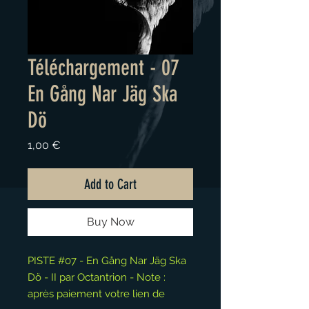
Téléchargement - 07
En Gång Nar Jäg Ska
Dö
Price
1,00 €
Add to Cart
Buy Now
PISTE #07 - En Gång Nar Jäg Ska
Dö - II par Octantrion - Note :
après paiement votre lien de