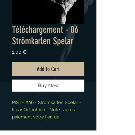
Téléchargement - 06
Strömkarlen Spelar
Price
1,00 €
Add to Cart
Buy Now
PISTE #06 - Strömkarlen Spelar -
II par Octantrion - Note : après
paiement votre lien de
téléchargement personnalisé est
disponible depuis la page "Merci".