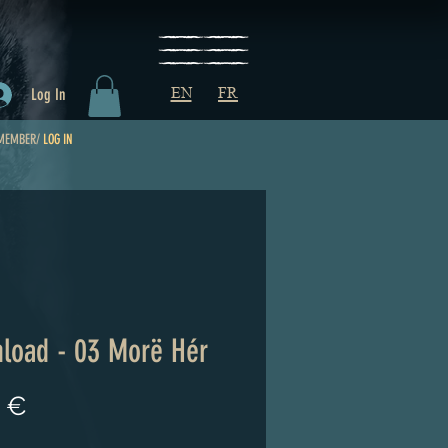
EN
FR
Log In
MEMBER/
LOG IN
load - 03 Morë Hér
Price
 €