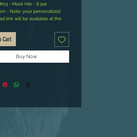
03 - Morë Hér - 8 par
ion - Note: your personalized
 link will be available at the
You" page.
o Cart
Buy Now