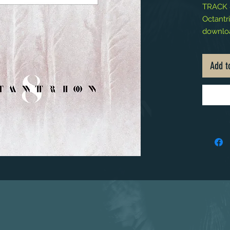
TRACK #
Octantr
download
"Thank 
Add t