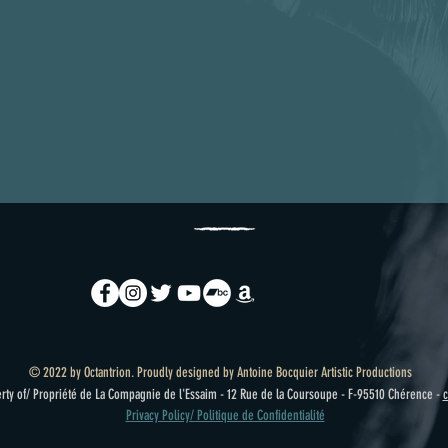
© 2022 by Octantrion. Proudly designed by Antoine Bocquier Artistic Productions
erty of/ Propriété de La Compagnie de l'Essaim - 12 Rue de la Coursoupe - F-95510 Chérence -
c
Privacy Policy/ Politique de Confidentialité