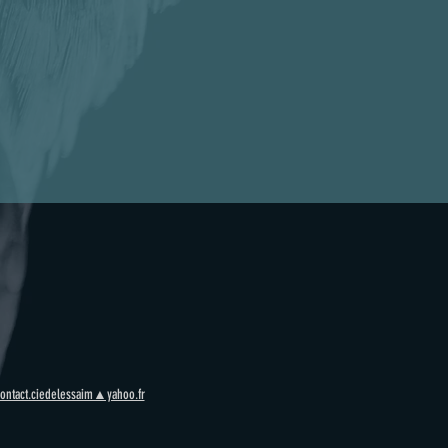
ontact.ciedelessaim▲yahoo.fr